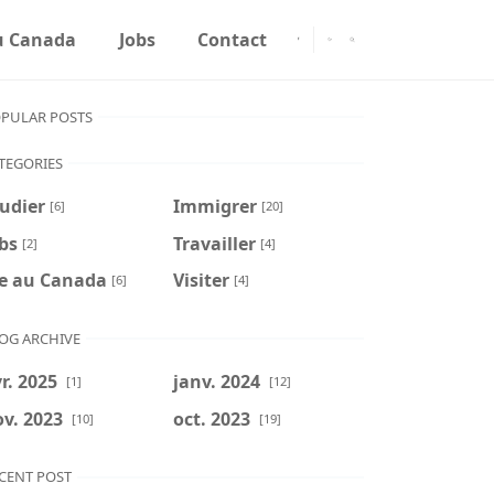
u Canada
Jobs
Contact
PULAR POSTS
TEGORIES
udier
Immigrer
[6]
[20]
bs
Travailler
[2]
[4]
ie au Canada
Visiter
[6]
[4]
OG ARCHIVE
r. 2025
janv. 2024
[1]
[12]
v. 2023
oct. 2023
[10]
[19]
CENT POST