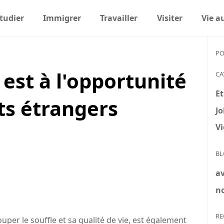
tudier
Immigrer
Travailler
Visiter
Vie a
PO
 est à l'opportunité
CA
Et
ts étrangers
Jo
V
BL
av
no
RE
per le souffle et sa qualité de vie, est également