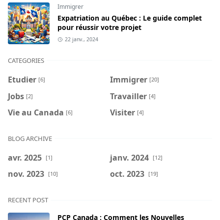
Immigrer
Expatriation au Québec : Le guide complet
pour réussir votre projet
22 janv., 2024
CATEGORIES
Etudier
Immigrer
[6]
[20]
Jobs
Travailler
[2]
[4]
Vie au Canada
Visiter
[6]
[4]
BLOG ARCHIVE
avr. 2025
janv. 2024
[1]
[12]
nov. 2023
oct. 2023
[10]
[19]
RECENT POST
PCP Canada : Comment les Nouvelles