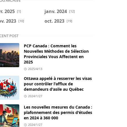
OG ARCHIVE
r. 2025
janv. 2024
[1]
[12]
v. 2023
oct. 2023
[10]
[19]
CENT POST
PCP Canada : Comment les
Nouvelles Méthodes de Sélection
Provinciales Vous Affectent en
2025
2025/4/13
Ottawa appelé à resserrer les visas
pour contrôler l'afflux de
demandeurs d'asile au Québec
2024/1/27
Les nouvelles mesures du Canada :
plafonnement des permis d'études
en 2024 à 360 000
2024/1/27